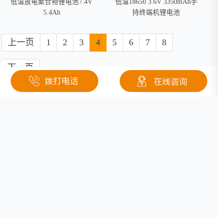
低温放电聚合物锂电池7.4V
低温18650 3.6V 3350mAh手
5.4Ah
持终端机锂电池
上一页
1
2
3
4
5
6
7
8
下一页
关于钜大
定制电池
按需定制
行业应用
固态电池
医疗
联系我们