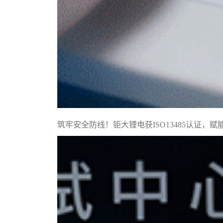
筑牢安全防线！钜大锂电获ISO13485认证，