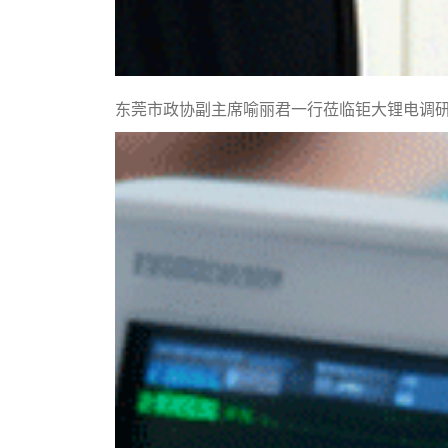
东莞市政协副主席喻丽君一行莅临钜大锂电调