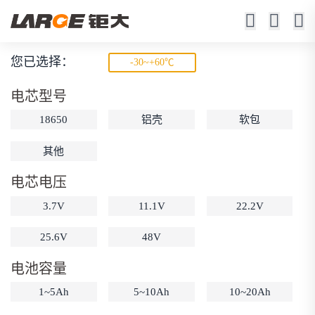
您已选择：
-30~+60℃
低温锂电池
电芯型号
-20℃充电（-40℃充电可选）
18650
铝壳
软包
-40℃ 0.5C放电容量≥85%
其他
电芯电压
3.7V
11.1V
22.2V
25.6V
48V
动力锂电池
储能锂电池
磷酸铁锂电池
电池容量
18650锂电池
锂离子电池
聚合物锂电池
筛选
12V锂电池
24V锂电池
36V锂电池
1~5Ah
5~10Ah
10~20Ah
48V锂电池
按需定制
固态电池