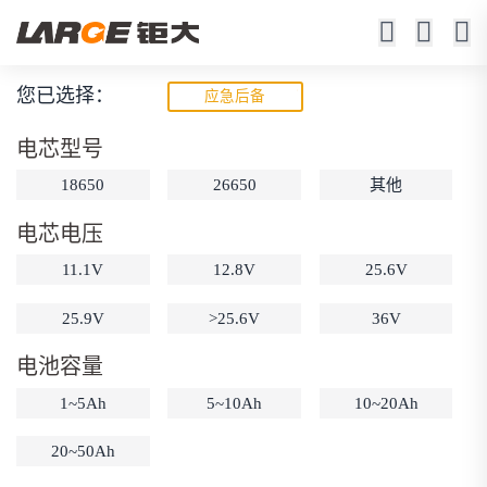
您已选择：
应急后备
低温锂电池
电芯型号
-20℃充电（-40℃充电可选）
18650
26650
其他
-40℃ 0.5C放电容量≥85%
电芯电压
11.1V
12.8V
25.6V
25.9V
>25.6V
36V
电池容量
动力锂电池
储能锂电池
磷酸铁锂电池
1~5Ah
5~10Ah
10~20Ah
18650锂电池
锂离子电池
聚合物锂电池
筛选
12V锂电池
24V锂电池
36V锂电池
20~50Ah
48V锂电池
按需定制
固态电池