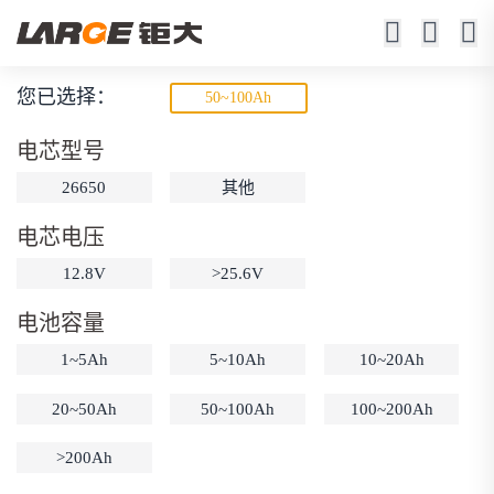
您已选择：
50~100Ah
低温锂电池
电芯型号
-20℃充电（-40℃充电可选）
26650
其他
-40℃ 0.5C放电容量≥85%
电芯电压
12.8V
>25.6V
电池容量
1~5Ah
5~10Ah
10~20Ah
动力锂电池
储能锂电池
磷酸铁锂电池
20~50Ah
50~100Ah
100~200Ah
18650锂电池
锂离子电池
聚合物锂电池
筛选
12V锂电池
24V锂电池
36V锂电池
>200Ah
48V锂电池
按需定制
固态电池