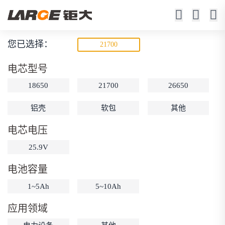
您已选择：
21700
低温锂电池
电芯型号
-20℃充电（-40℃充电可选）
18650
21700
26650
-40℃ 0.5C放电容量≥85%
铝壳
软包
其他
电芯电压
25.9V
电池容量
动力锂电池
储能锂电池
磷酸铁锂电池
1~5Ah
5~10Ah
18650锂电池
锂离子电池
聚合物锂电池
筛选
应用领域
12V锂电池
24V锂电池
36V锂电池
48V锂电池
按需定制
固态电池