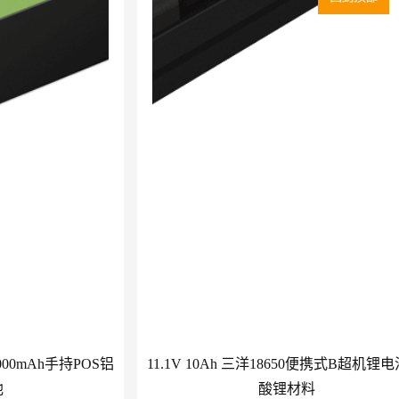
2000mAh手持POS铝
11.1V 10Ah 三洋18650便携式B超机锂电
池
酸锂材料