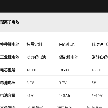
锂离子电池
特种锂电池
按需定制
固态电池
低温锂电
工业锂电池
动力锂电池
储能锂电池
磷酸铁锂
48V锂电池
电芯型号
14500
18500
18650
电池电压
3.2V
3.7V
5V
14.8V
16V
18.5V
电池容量
<1Ah
1~5Ah
5~10Ah
>25.6V
>25.9V
36V