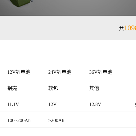
109
共
12V锂电池
24V锂电池
36V锂电池
铝壳
软包
其他
11.1V
12V
12.8V
24V
25.6V
25.9V
100~200Ah
>200Ah
其他