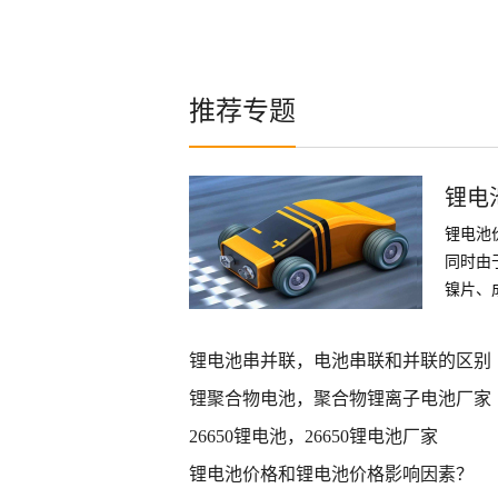
推荐专题
锂电
锂电池
同时由
镍片、
件
锂电池串并联，电池串联和并联的区别
锂聚合物电池，聚合物锂离子电池厂家
26650锂电池，26650锂电池厂家
锂电池价格和锂电池价格影响因素？