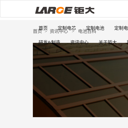
首页
定制电芯
定制电池
定制电
首页
>
资讯中心
>
电池百科
研发&制造
资讯中心
关于钜大