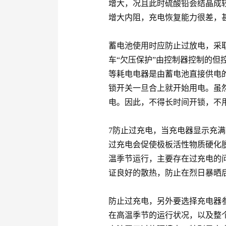
增大，况且此时硫酸铅会结晶成
增大内阻，充电恢复能力很差，
蓄电池使用时应防止过放电，采取
车“欠压保护”由控制器控制的但
等耗电电器是由蓄电池直接供电
锁开关一旦合上就开始用电。虽然
电。因此，不得长时间开锁，不
7防止过充电，当充电器显示充
过充电会促使极板活性物质硬化
温季节运行，主要存在过充电的
证良好的散热，防止在烈日暴晒
防止过充电，另外要选择充电器
在高温季节的运行状况，以及整