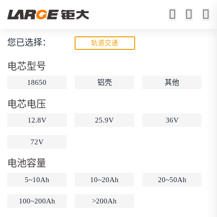
您已选择：
轨道交通
低温锂电池
电芯型号
-20℃充电（-40℃充电可选）
18650
铝壳
其他
-40℃ 0.5C放电容量≥85%
电芯电压
12.8V
25.9V
36V
72V
电池容量
动力锂电池
储能锂电池
磷酸铁锂电池
5~10Ah
10~20Ah
20~50Ah
18650锂电池
锂离子电池
聚合物锂电池
筛选
12V锂电池
24V锂电池
36V锂电池
100~200Ah
>200Ah
48V锂电池
按需定制
固态电池