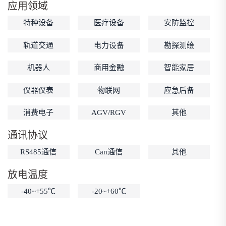
应用领域
低温锂电池
防爆锂电池
智能锂电池
特种设备
医疗设备
安防监控
宽温锂电池
轨道交通
电力设备
勘探测绘
机器人
商用金融
智能家居
仪器仪表
物联网
应急后备
消费电子
AGV/RGV
其他
通讯协议
RS485通信
Can通信
其他
放电温度
-40~+55℃
-20~+60℃