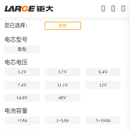
您已选择：
其他
聚合物锂电池
电芯型号
23年锂电池定制厂家
软包
电芯电压
3.2V
3.7V
6.4V
7.4V
11.1V
12V
14.8V
48V
动力锂电池
储能锂电池
磷酸铁锂电池
电池容量
18650锂电池
锂离子电池
聚合物锂电池
筛选
12V锂电池
24V锂电池
36V锂电池
<1Ah
1~5Ah
5~10Ah
48V锂电池
按需定制
固态电池