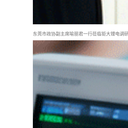
东莞市政协副主席喻丽君一行莅临钜大锂电调