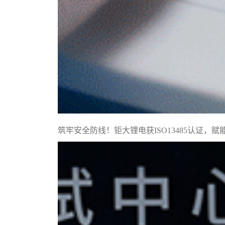
筑牢安全防线！钜大锂电获ISO13485认证，