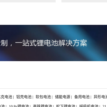
比克电池
|
铝壳电池
|
软包电池
|
储能电源
|
备用电池
|
异形电
电池
|
10.8v锂电池
|
高铁锂电池
|
松下锂电池
|
呼吸机电池
|
2