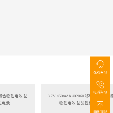
759 聚合物锂电池 钴
3.7V 450mAh 402060 移动支付终端
包电池
物锂电池 钴酸锂材料 软包