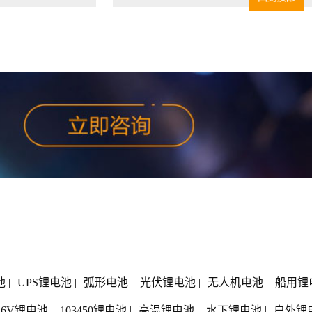
池
|
UPS锂电池
|
弧形电池
|
光伏锂电池
|
无人机电池
|
船用锂
1.6V锂电池
|
103450锂电池
|
高温锂电池
|
水下锂电池
|
户外锂