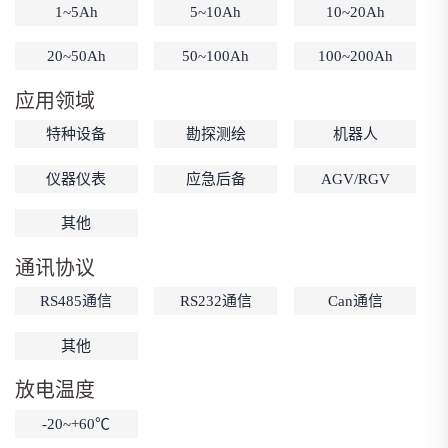
1~5Ah
5~10Ah
10~20Ah
低温锂电池
防爆锂电池
智能锂电池
20~50Ah
50~100Ah
100~200Ah
宽温锂电池
应用领域
特种设备
勘探测绘
机器人
仪器仪表
应急后备
AGV/RGV
其他
通讯协议
RS485通信
RS232通信
Can通信
其他
放电温度
-20~+60℃