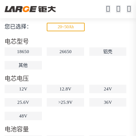
您已选择：
20~50Ah
储能锂电池
电芯型号
特种设备、户外储能、太阳能储能、应急后备
18650
26650
铝壳
其他
电芯电压
12V
12.8V
24V
25.6V
>25.9V
36V
动力锂电池
储能锂电池
磷酸铁锂电池
18650锂电池
锂离子电池
聚合物锂电池
48V
筛选
12V锂电池
24V锂电池
36V锂电池
电池容量
48V锂电池
按需定制
固态电池