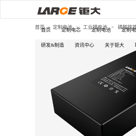
首页
>
定制电池
>
工业锂电池
>
磷酸铁
首页
定制电芯
定制电池
定制电
研发&制造
资讯中心
关于钜大