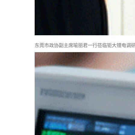
东莞市政协副主席喻丽君一行莅临钜大锂电调