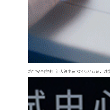
筑牢安全防线！钜大锂电获ISO13485认证，