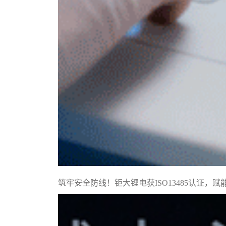
筑牢安全防线！钜大锂电获ISO13485认证，