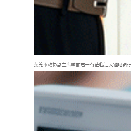
东莞市政协副主席喻丽君一行莅临钜大锂电调