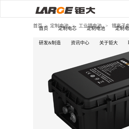
首页
>
定制电池
>
工业锂电池
>
锂离子
首页
定制电芯
定制电池
定制电
研发&制造
资讯中心
关于钜大