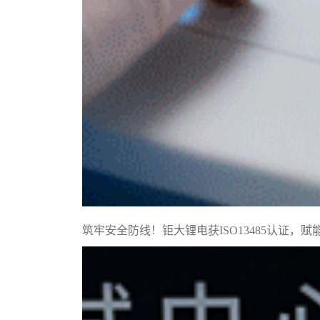
筑牢安全防线！钜大锂电获ISO13485认证，