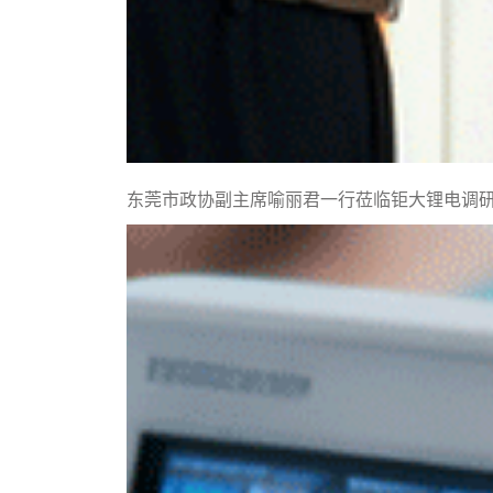
东莞市政协副主席喻丽君一行莅临钜大锂电调