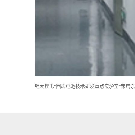
钜大锂电“固态电池技术研发重点实验室”荣膺