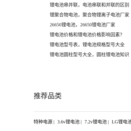
锂电池串并联，电池串联和并联的区别
锂聚合物电池，聚合物锂离子电池厂家
26650锂电池，26650锂电池厂家
锂电池价格和锂电池价格影响因素？
锂电池型号表，锂电池规格型号大全
锂电池圆柱型号大全，圆柱锂电池知识
推荐品类
特种电源
|
3.6v锂电池
|
7.2v锂电池
|
LG锂电