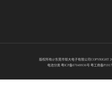
版权所有@东莞市钜大电子有限公司COPYRIGHT 2
电池分类
粤ICP备07049936号
粤工商备P19171