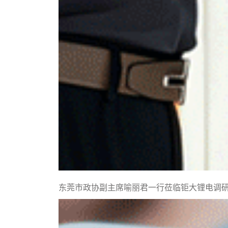
东莞市政协副主席喻丽君一行莅临钜大锂电调