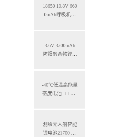
18650 10.8V 660
0mAh呼吸机智
能锂离子电池，
SMBUS通讯
3.6V 3200mAh
防爆聚合物锂电
池 特种手持设备
三元锂电池
-40℃低温高能量
密度电池11.1V 7
800mAh 加固型
笔记本电脑锂电
池
测绘无人船智能
锂电池21700 28.