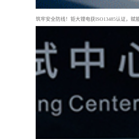
筑牢安全防线！钜大锂电获ISO13485认证，