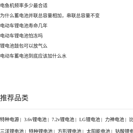
电鱼机频率多少最合适
为什么蓄电池并联总容量相加，串联总容量不变
电动车锂电池寿命几年
电动车锂电池怕冻吗
锂电池鼓包可以放气么
电动车蓄电池到底应该加什么水
推荐品类
特种电源
|
3.6v锂电池
|
7.2v锂电池
|
LG锂电池
|
力神电池
|
三洋锂电池
|
特种锂电池
|
方形锂电池
|
太阳能电池
|
钴酸锂