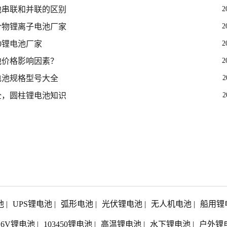
池串联和并联的区别
2
合物锂离子电池厂家
2
650锂电池厂家
2
池价格影响因素？
2
电池规格型号大全
2
全，圆柱锂电池知识
2
池
|
UPS锂电池
|
弧形电池
|
光伏锂电池
|
无人机电池
|
船用锂
1.6V锂电池
|
103450锂电池
|
高温锂电池
|
水下锂电池
|
户外锂