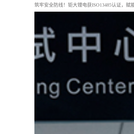
筑牢安全防线！钜大锂电获ISO13485认证，