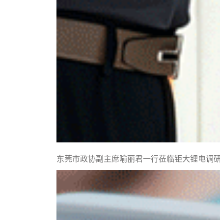
东莞市政协副主席喻丽君一行莅临钜大锂电调