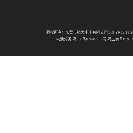
版权所有@东莞市钜大电子有限公司COPYRIGHT 2
电池分类
粤ICP备07049936号
粤工商备P19171