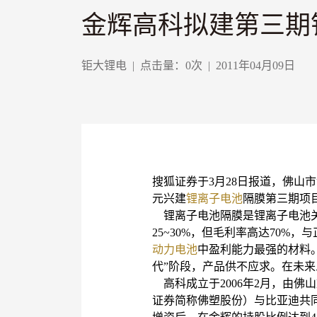
金辉高科拟建第三期
钜大锂电
|
点击量：
0
次
|
2011年04月09日
搜狐证券于3月28日报道，佛山市
元兴建
锂离子电池
隔膜第三期项
锂离子电池隔膜是锂离子电池关
25~30%，但毛利率高达70%
动力电池
中盈利能力最强的材料
代”阶段，产品供不应求。在未来
高科成立于2006年2月，由佛
证券简称佛塑股份）与比亚迪共同