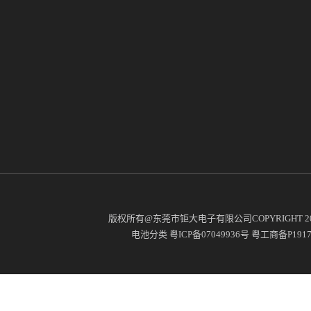
版权所有@东莞市钜大电子有限公司COPYRIGHT 2
电池分类
粤ICP备07049936号
粤工商备P19171