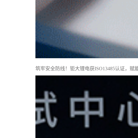
筑牢安全防线！钜大锂电获ISO13485认证，