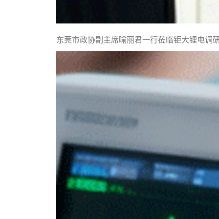
东莞市政协副主席喻丽君一行莅临钜大锂电调