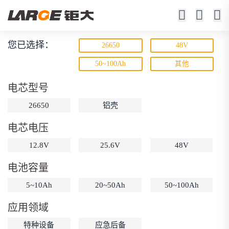
您已选择：
26650
48V
磷酸铁锂电池
50~100Ah
其他
寿命长 / 高倍率 / 更安全
电芯型号
26650
铝壳
电芯电压
12.8V
25.6V
48V
电池容量
动力锂电池
储能锂电池
磷酸铁锂电池
5~10Ah
20~50Ah
50~100Ah
18650锂电池
锂离子电池
聚合物锂电池
筛选
应用领域
12V锂电池
24V锂电池
36V锂电池
特种设备
应急后备
48V锂电池
按需定制
固态电池