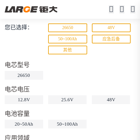
您已选择：
26650
48V
磷酸铁锂电池
50~100Ah
应急后备
其他
寿命长 / 高倍率 / 更安全
电芯型号
26650
电芯电压
12.8V
25.6V
48V
动力锂电池
储能锂电池
磷酸铁锂电池
电池容量
18650锂电池
锂离子电池
聚合物锂电池
筛选
20~50Ah
50~100Ah
12V锂电池
24V锂电池
36V锂电池
应用领域
48V锂电池
按需定制
固态电池