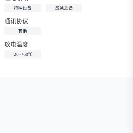
特种设备
应急后备
低温锂电池
防爆锂电池
智能锂电池
宽温锂电池
通讯协议
其他
放电温度
-20~+60℃