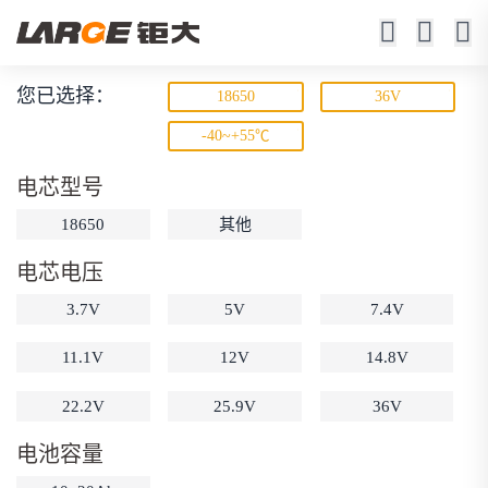
您已选择：
18650
36V
锂离子电池
-40~+55℃
23年锂电池定制厂家
电芯型号
18650
其他
电芯电压
3.7V
5V
7.4V
11.1V
12V
14.8V
动力锂电池
储能锂电池
磷酸铁锂电池
22.2V
25.9V
36V
18650锂电池
锂离子电池
聚合物锂电池
筛选
12V锂电池
24V锂电池
36V锂电池
电池容量
48V锂电池
按需定制
固态电池