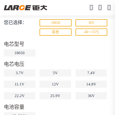
您已选择：
18650
36V
锂离子电池
其他
-40~+55℃
23年锂电池定制厂家
电芯型号
18650
电芯电压
3.7V
5V
7.4V
11.1V
12V
14.8V
动力锂电池
储能锂电池
磷酸铁锂电池
22.2V
25.9V
36V
18650锂电池
锂离子电池
聚合物锂电池
筛选
12V锂电池
24V锂电池
36V锂电池
电池容量
48V锂电池
按需定制
固态电池