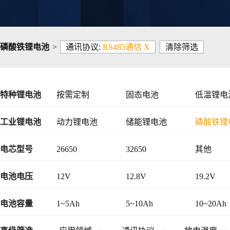
磷酸铁锂电池
>
通讯协议:
RS485通信 X
清除筛选
特种锂电池
按需定制
固态电池
低温锂电
工业锂电池
动力锂电池
储能锂电池
磷酸铁锂
48V锂电池
电芯型号
26650
32650
其他
电池电压
12V
12.8V
19.2V
电池容量
1~5Ah
5~10Ah
10~20Ah