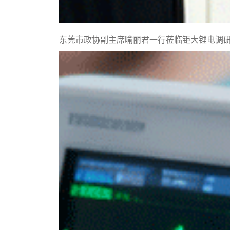
东莞市政协副主席喻丽君一行莅临钜大锂电调