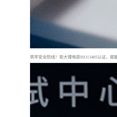
筑牢安全防线！钜大锂电获ISO13485认证，