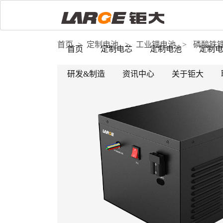
首页
>
定制电池
>
工业锂电池
>
磷酸铁
首页
定制电芯
定制电池
定制电
研发&制造
资讯中心
关于钜大