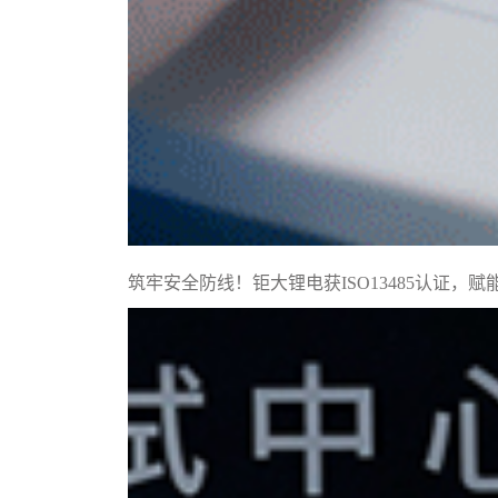
筑牢安全防线！钜大锂电获ISO13485认证，