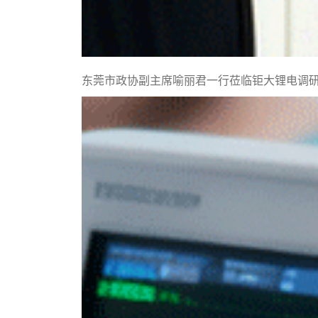
东莞市政协副主席喻丽君一行莅临钜大锂电调