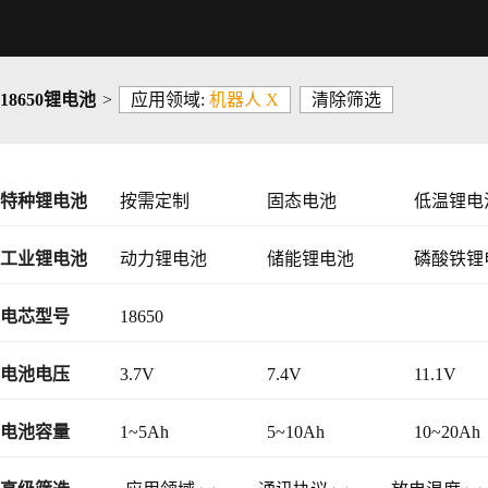
18650锂电池
>
应用领域:
机器人 X
清除筛选
特种锂电池
按需定制
固态电池
低温锂电
工业锂电池
动力锂电池
储能锂电池
磷酸铁锂
48V锂电池
电芯型号
18650
电池电压
3.7V
7.4V
11.1V
36V
48V
电池容量
1~5Ah
5~10Ah
10~20Ah