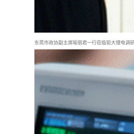
东莞市政协副主席喻丽君一行莅临钜大锂电调