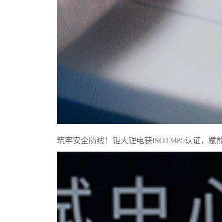
筑牢安全防线！钜大锂电获ISO13485认证，