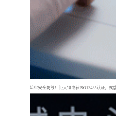
筑牢安全防线！钜大锂电获ISO13485认证，