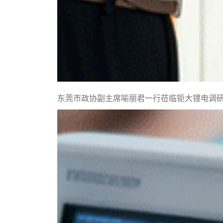
东莞市政协副主席喻丽君一行莅临钜大锂电调