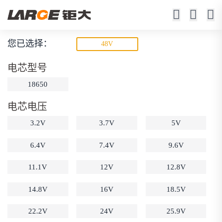
您已选择：
48V
18650锂电池
电芯型号
23年锂电池定制厂家
18650
电芯电压
3.2V
3.7V
5V
6.4V
7.4V
9.6V
11.1V
12V
12.8V
动力锂电池
储能锂电池
磷酸铁锂电池
18650锂电池
锂离子电池
聚合物锂电池
14.8V
16V
18.5V
筛选
12V锂电池
24V锂电池
36V锂电池
22.2V
24V
25.9V
48V锂电池
按需定制
固态电池