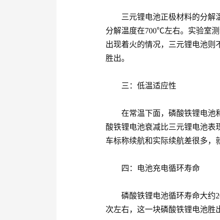
三元锂电池正极材料的分解温度
分解温度在700℃左右。实验室
出现着火的情况，三元锂电池则
胜出。
三：低温适应性
在常温下面，磷酸铁锂电池和
酸铁锂电池衰减比三元锂电池表
车标称续航和实际续航差很多，
四：电池充电循环寿命
磷酸铁锂电池循环寿命大约200
次左右，这一块磷酸铁锂电池胜