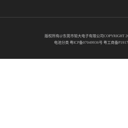
版权所有@东莞市钜大电子有限公司COPYRIGHT 2
电池分类
粤ICP备07049936号
粤工商备P19171