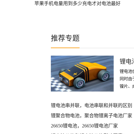
苹果手机电量用到多少充电才对电池最好
推荐专题
锂电
锂电池
同时由
镍片、
件
锂电池串并联，电池串联和并联的区别
锂聚合物电池，聚合物锂离子电池厂家
26650锂电池，26650锂电池厂家