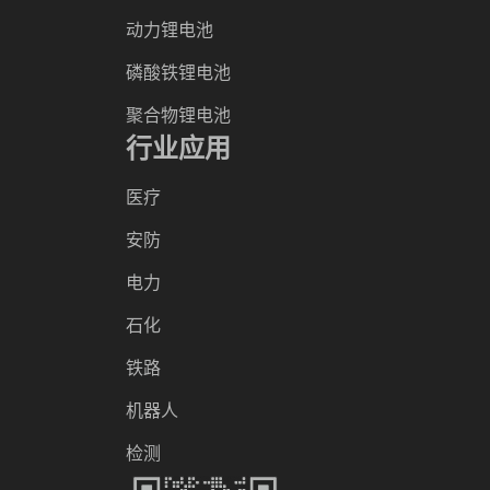
动力锂电池
磷酸铁锂电池
聚合物锂电池
行业应用
医疗
安防
电力
石化
铁路
机器人
检测