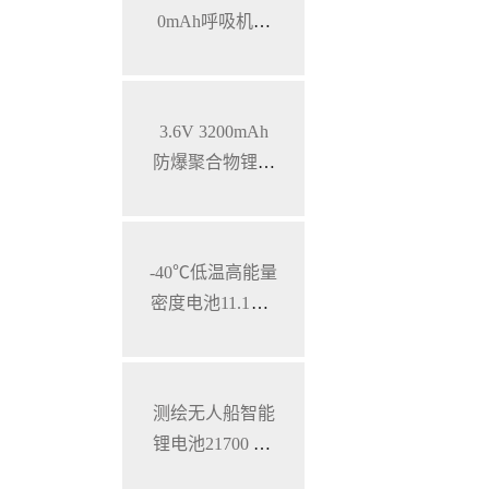
0mAh呼吸机智
能锂离子电池，
SMBUS通讯
3.6V 3200mAh
防爆聚合物锂电
池 特种手持设备
三元锂电池
-40℃低温高能量
密度电池11.1V 7
800mAh 加固型
笔记本电脑锂电
池
测绘无人船智能
锂电池21700 28.
8V 34.3Ah