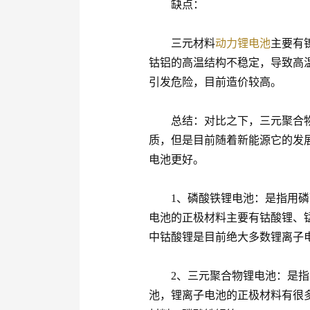
缺点：
三元材料
动力锂电池
主要有
钴铝的高温结构不稳定，导致高
引发危险，目前造价较高。
总结：对比之下，三元聚合物
质，但是目前随着新能源它的发
电池更好。
1、磷酸铁锂电池：是指用磷
电池的正极材料主要有钴酸锂、
中钴酸锂是目前绝大多数锂离子
2、三元聚合物锂电池：是指
池，锂离子电池的正极材料有很