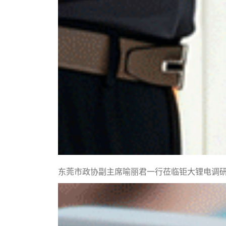
东莞市政协副主席喻丽君一行莅临钜大锂电调