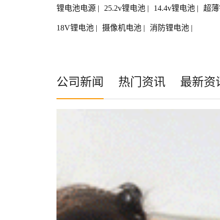
锂电池电源
|
25.2v锂电池
|
14.4v锂电池
|
超薄
18V锂电池
|
摄像机电池
|
消防锂电池
|
公司新闻
热门资讯
最新资