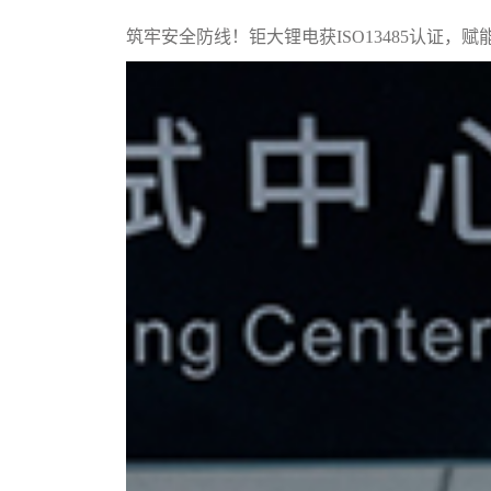
筑牢安全防线！钜大锂电获ISO13485认证，