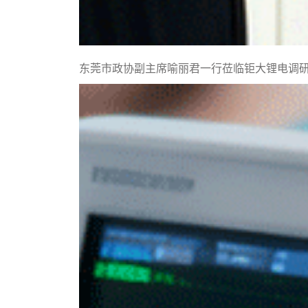
东莞市政协副主席喻丽君一行莅临钜大锂电调