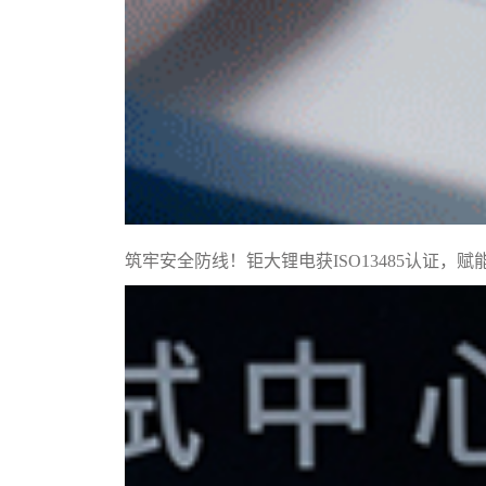
筑牢安全防线！钜大锂电获ISO13485认证，