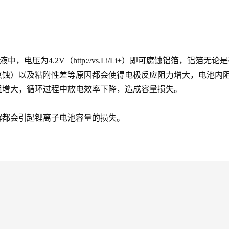
解液中，电压为4.2V（http://vs.Li/Li+）即可腐蚀铝箔
点蚀）以及粘附性差等原因都会使得电极反应阻力增大，电池内
阻增大，循环过程中放电效率下降，造成容量损失。
解都会引起锂离子电池容量的损失。