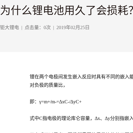
为什么锂电池用久了会损耗
钜大锂电
|
点击量：
0
次
|
2019年02月25日
锂在两个电极间发生嵌入反应时具有不同的嵌入
对负极的质量比，
即：γ=m+/m-=ΔxC-/ΔyC+
式中C指电极的理论库仑容量，Δx、Δy分别指