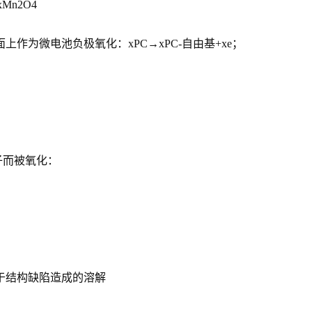
Mn2O4
作为微电池负极氧化：xPC→xPC-自由基+xe；
子而被氧化：
于结构缺陷造成的溶解