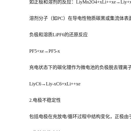
如正极和溶剂的反应：LiyMn2O4+xLi++xe→Liy+x
溶剂分子（如PC）在导电性物质碳黑或集流体表面上
负极和溶质LiPF6的还原反应
PF5+xe→PF5-x
充电状态下的碳化锂作为微电池的负极脱去锂离
LiyC6→Liy-xC6+xLi++xe
2.电极不稳定性
包括电极在充放电/循环过程中结构变化，正极由