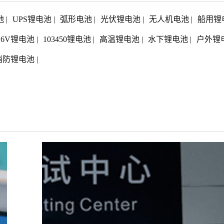
池
|
UPS锂电池
|
弧形电池
|
光伏锂电池
|
无人机电池
|
船用锂
1.6V锂电池
|
103450锂电池
|
高温锂电池
|
水下锂电池
|
户外锂
消防锂电池
|