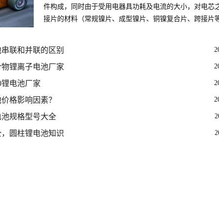
件构成，同时由于受用电器具功耗及电流的大小，对电芯
接片的材料（常规镍片、成型镍片、铜镍复合片、跨接片
会影响到成本，不同的接插件
池串联和并联的区别
2
合物锂离子电池厂家
2
650锂电池厂家
2
池价格影响因素？
2
电池规格型号大全
2
全，圆柱锂电池知识
2