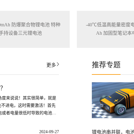
3200mAh 防爆聚合物锂电池 特种
-40℃低温高能量密度电池1
手持设备三元锂电池
Ah 加固型笔记
推荐专题
更多
活？
角度来说说！其实很简单，就是
充不进电，这时需要激活！首先
电或者电量很低时导致的电池无
前我知道的有两个办法:一是使用
。
2024-09-27
锂电池串并联，电