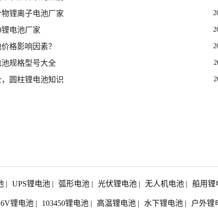
合物锂离子电池厂家
2
650锂电池厂家
2
池价格影响因素？
2
电池规格型号大全
2
全，圆柱锂电池知识
2
池
|
UPS锂电池
|
弧形电池
|
光伏锂电池
|
无人机电池
|
船用锂
1.6V锂电池
|
103450锂电池
|
高温锂电池
|
水下锂电池
|
户外锂