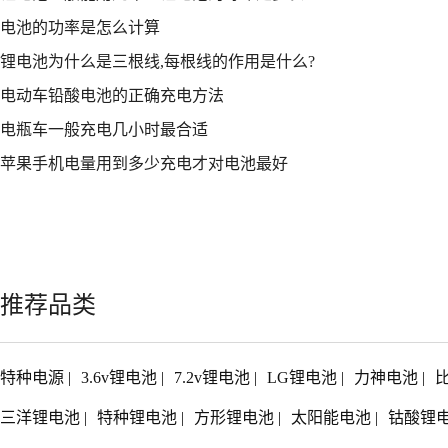
电池的功率是怎么计算
锂电池为什么是三根线,每根线的作用是什么?
电动车铅酸电池的正确充电方法
电瓶车一般充电几小时最合适
苹果手机电量用到多少充电才对电池最好
推荐品类
特种电源
|
3.6v锂电池
|
7.2v锂电池
|
LG锂电池
|
力神电池
|
三洋锂电池
|
特种锂电池
|
方形锂电池
|
太阳能电池
|
钴酸锂