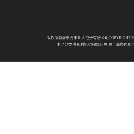
版权所有@东莞市钜大电子有限公司COPYRIGHT 2
电池分类
粤ICP备07049936号
粤工商备P19171