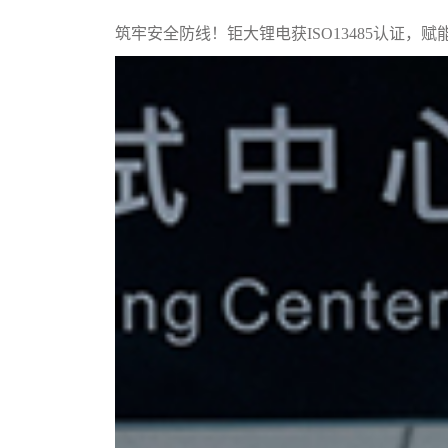
筑牢安全防线！钜大锂电获ISO13485认证，