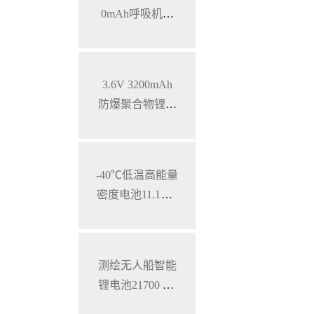
0mAh呼吸机智
能锂离子电池，
SMBUS通讯
3.6V 3200mAh
防爆聚合物锂电
池 特种手持设备
三元锂电池
-40℃低温高能量
密度电池11.1V 7
800mAh 加固型
笔记本电脑锂电
池
测绘无人船智能
锂电池21700 28.
8V 34.3Ah