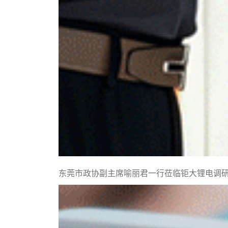
东莞市政协副主席喻丽君一行莅临钜大锂电调