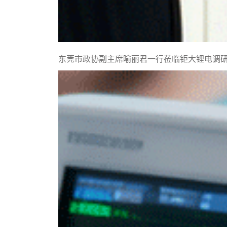
东莞市政协副主席喻丽君一行莅临钜大锂电调