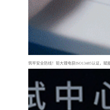
筑牢安全防线！钜大锂电获ISO13485认证，