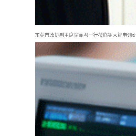
东莞市政协副主席喻丽君一行莅临钜大锂电调