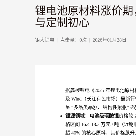
锂电池原材料涨价期
与定制初心
钜大锂电
|
点击量：
0
次
|
2026年01月28日
据鑫椤锂电《2025 年锂电池原材
及 Wind（长江有色市场）最新
呈 “多品类暴涨、结构性紧张”
锂源领域
：
电池级碳酸锂
价格较 2
格区间 16.4-18.3 万元 / 吨（
超 40% 的核心原料，其价格飙升