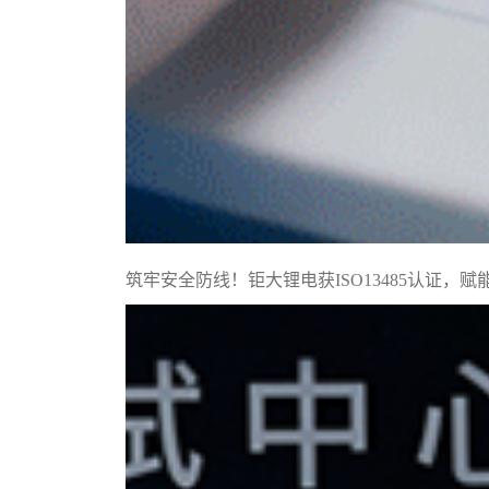
筑牢安全防线！钜大锂电获ISO13485认证，