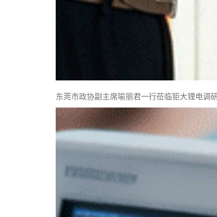
东莞市政协副主席喻丽君一行莅临钜大锂电调