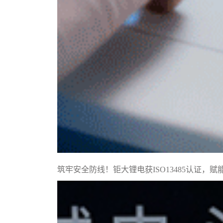
筑牢安全防线！钜大锂电获ISO13485认证，