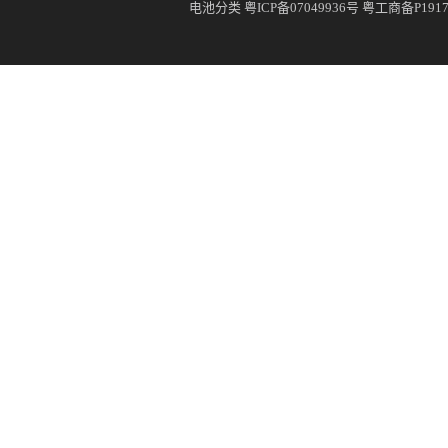
电池分类
粤ICP备07049936号
粤工商备P19171