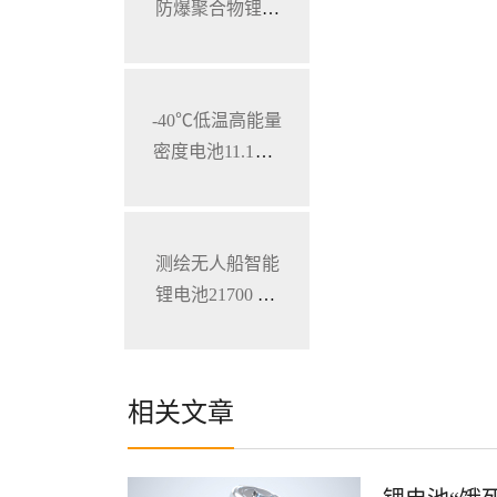
防爆聚合物锂电
池 特种手持设备
三元锂电池
-40℃低温高能量
密度电池11.1V 7
800mAh 加固型
笔记本电脑锂电
池
测绘无人船智能
锂电池21700 28.
8V 34.3Ah
相关文章