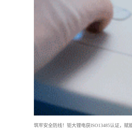
筑牢安全防线！钜大锂电获ISO13485认证，