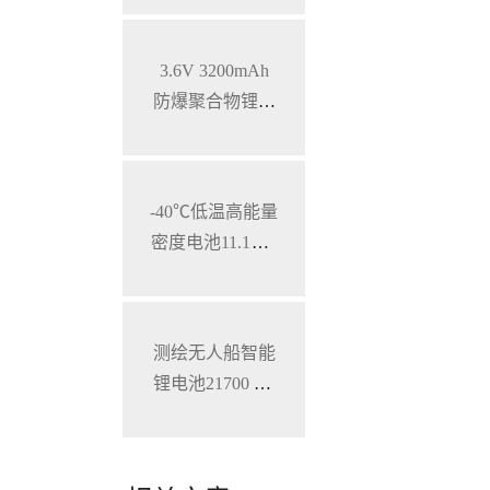
SMBUS通讯
3.6V 3200mAh
防爆聚合物锂电
池 特种手持设备
三元锂电池
-40℃低温高能量
密度电池11.1V 7
800mAh 加固型
笔记本电脑锂电
池
测绘无人船智能
锂电池21700 28.
8V 34.3Ah