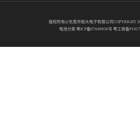
版权所有@东莞市钜大电子有限公司COPYRIGHT 2
电池分类
粤ICP备07049936号
粤工商备P19171