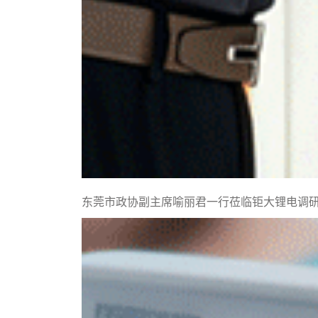
东莞市政协副主席喻丽君一行莅临钜大锂电调