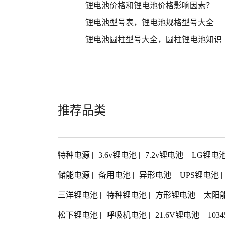
锂电池价格和锂电池价格影响因素？
锂电池型号表，锂电池规格型号大全
锂电池圆柱型号大全，圆柱锂电池知识
推荐品类
特种电源
|
3.6v锂电池
|
7.2v锂电池
|
LG锂电
储能电源
|
备用电池
|
异形电池
|
UPS锂电池
|
三洋锂电池
|
特种锂电池
|
方形锂电池
|
太阳
松下锂电池
|
呼吸机电池
|
21.6V锂电池
|
103