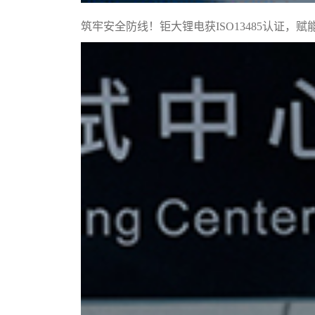
筑牢安全防线！钜大锂电获ISO13485认证，