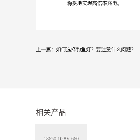
稳妥地实现高倍率充电。
上一篇：
如何选择钓鱼灯？要注意什么问题？
相关产品
18650 10.8V 660