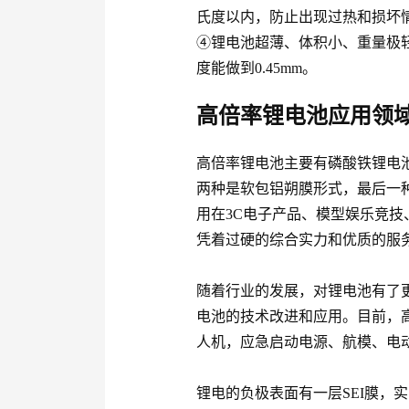
氏度以内，防止出现过热和损坏
④锂电池超薄、体积小、重量极
度能做到0.45mm。
高倍率锂电池应用领
高倍率锂电池主要有磷酸铁锂电
两种是软包铝朔膜形式，最后一
用在3C电子产品、模型娱乐竞
凭着过硬的综合实力和优质的服
随着行业的发展，对锂电池有了
电池的技术改进和应用。目前，
人机，应急启动电源、航模、电
锂电的负极表面有一层SEI膜，