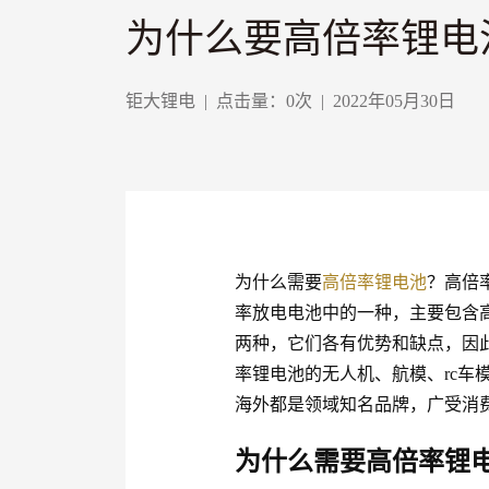
为什么要高倍率锂电
钜大锂电
|
点击量：
0
次
|
2022年05月30日
为什么需要
高倍率锂电池
？高倍
率放电电池中的一种，主要包含
两种，它们各有优势和缺点，因
率锂电池的无人机、航模、rc车
海外都是领域知名品牌，广受消
为什么需要高倍率锂