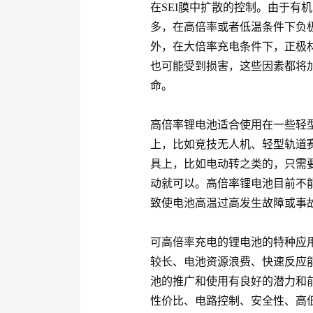
在SEI膜中扩散的控制。由于有
多，在高倍率或者低温条件下负
外，在大倍率充电条件下，正极
也可能受到损害，这些因素都将
命。
高倍率锂电池适合使用在一些轻
上，比如竞技无人机、轻型轨道
具上，比如电动转之类的，只需
动就可以。高倍率锂电池目前不
致使电池高温过高发生故障或事
可高倍率充电的锂电池的特种应
较长、电池资源浪费、快速反应
池的推广和使用有良好的潜力和
性价比、电路控制、安全性、高