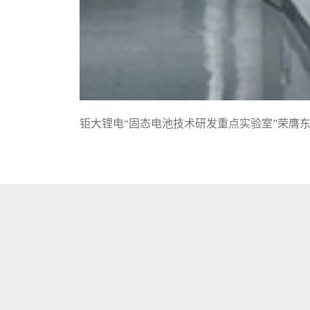
钜大锂电“固态电池技术研发重点实验室”荣膺