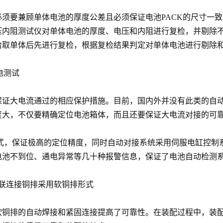
须要兼顾单体电池的厚度公差且必须保证电池PACK的尺寸一
压内阻测试仪对单体电池的厚度、电压和内阻进行复检，并剔除
拾取单体后先进行复检，根据复检结果判定对单体电池进行剔除
电测试
证大电流通过的相应保护措施。目前，国内外并没有此类的自动
度大，不仅要精确定位电池箱体，而且还要保证大电流对接的可
形式，保证极高的定位精度，同时自动对接系统采用伺服电缸控制
电池不到位、通电异常等几十种报警信息，保证了电池自动检测
联连接铜排采用软铜排形式
软铜排的自动焊接和紧固连接提高了可靠性。在装配过程中，装