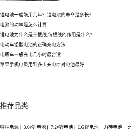
法再充电的现象。然后所谓激活目
万能充充个20分钟左右就可以激活
锂电池一般能用几年？锂电池的寿命是多长？
电池的功率是怎么计算
锂电池为什么是三根线,每根线的作用是什么?
电动车铅酸电池的正确充电方法
电瓶车一般充电几小时最合适
苹果手机电量用到多少充电才对电池最好
推荐品类
特种电源
|
3.6v锂电池
|
7.2v锂电池
|
LG锂电池
|
力神电池
|