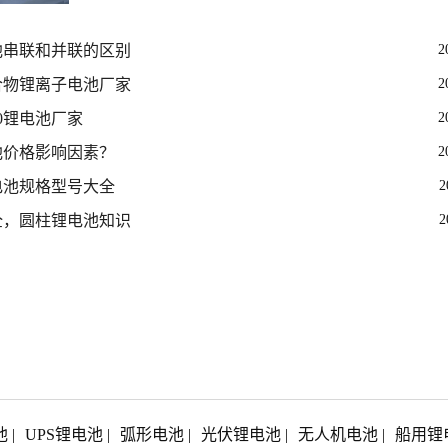
会影响到成本，不同的接插件
池串联和并联的区别
2
合物锂离子电池厂家
2
650锂电池厂家
2
池价格影响因素？
2
电池规格型号大全
2
全，圆柱锂电池知识
2
池
|
UPS锂电池
|
弧形电池
|
光伏锂电池
|
无人机电池
|
船用锂