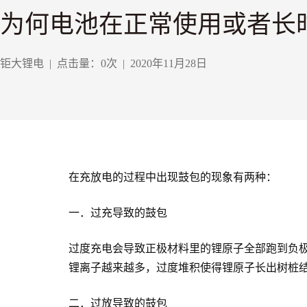
为何电池在正常使用或者长
钜大锂电
|
点击量：
0
次
|
2020年11月28日
在充放电的过程中出现鼓包的现象有两种：
一．过充导致的鼓包
过度充电会导致正极材料里的锂原子全部跑到负
锂离子越来越多，过度堆积使得锂原子长出树桩
二．过放导致的鼓包