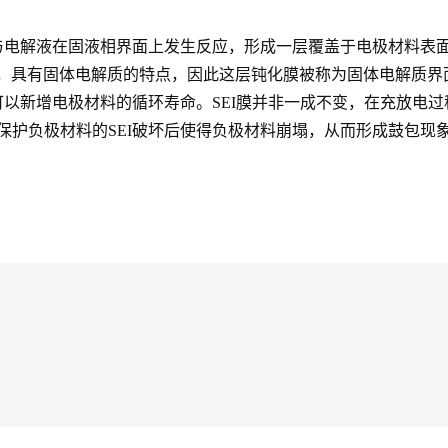
与电解液在固液相界面上发生反应，形成一层覆盖于电极材料表
电解质的特点，因此这层钝化膜被称为固体电解质界面膜(solidelect
以新增电极材料的循环寿命。SEI膜并非一成不变，在充放电
保护负极材料的SEI破坏后使得负极材料崩塌，从而形成鼓包现