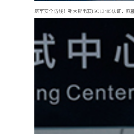
筑牢安全防线！钜大锂电获ISO13485认证，