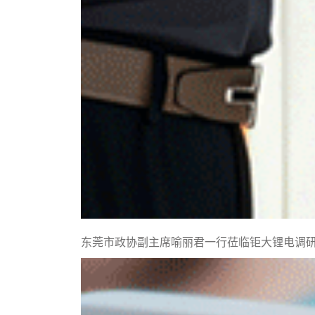
东莞市政协副主席喻丽君一行莅临钜大锂电调