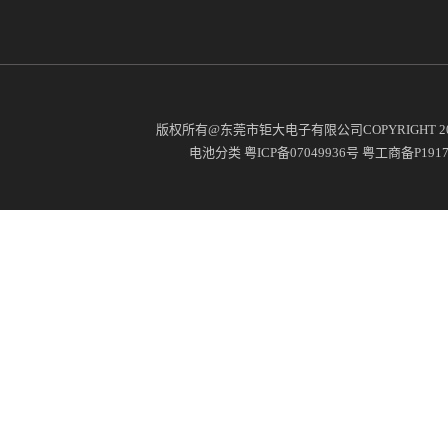
版权所有@东莞市钜大电子有限公司COPYRIGHT 2
电池分类
粤ICP备07049936号
粤工商备P19171