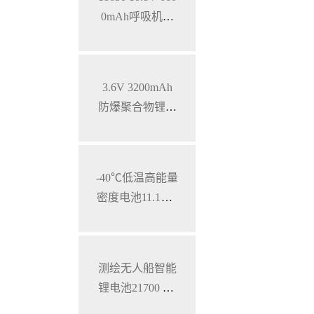
0mAh呼吸机智
能锂离子电池，
SMBUS通讯
3.6V 3200mAh
防爆聚合物锂电
池 特种手持设备
三元锂电池
-40℃低温高能量
密度电池11.1V 7
800mAh 加固型
笔记本电脑锂电
池
测绘无人船智能
锂电池21700 28.
8V 34.3Ah