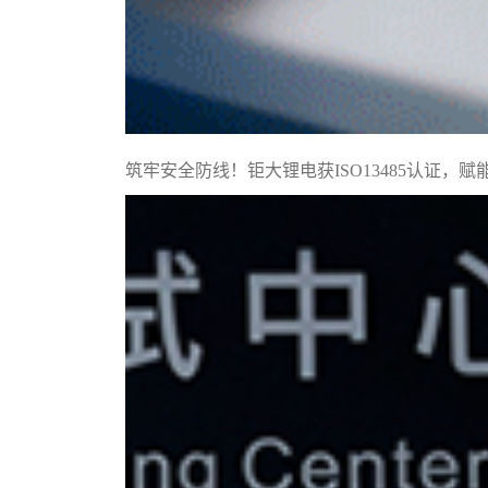
筑牢安全防线！钜大锂电获ISO13485认证，