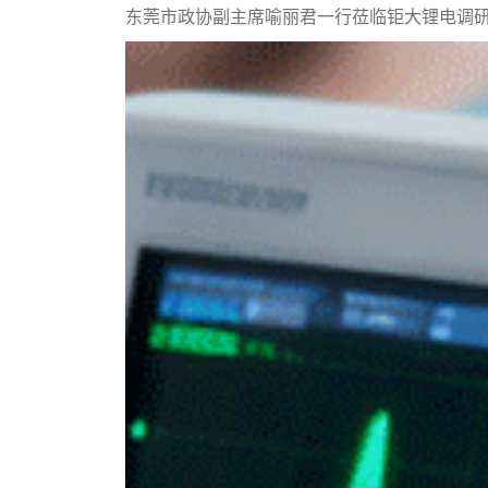
东莞市政协副主席喻丽君一行莅临钜大锂电调