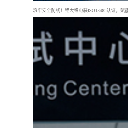
筑牢安全防线！钜大锂电获ISO13485认证，