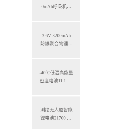
0mAh呼吸机智
能锂离子电池，
SMBUS通讯
3.6V 3200mAh
防爆聚合物锂电
池 特种手持设备
三元锂电池
-40℃低温高能量
密度电池11.1V 7
800mAh 加固型
笔记本电脑锂电
池
测绘无人船智能
锂电池21700 28.
8V 34.3Ah