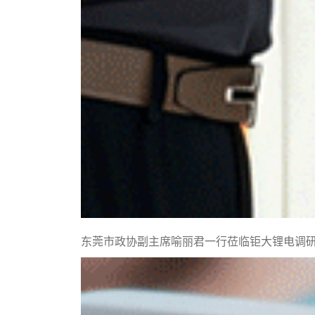
东莞市政协副主席喻丽君一行莅临钜大锂电调