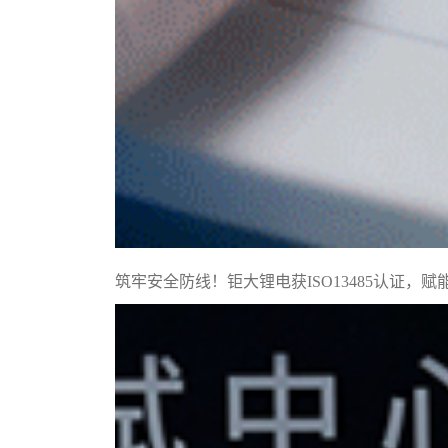
筑牢安全防线！钜大锂电获ISO13485认证，