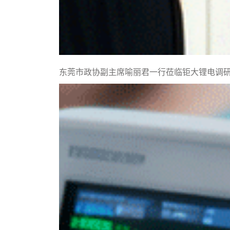
东莞市政协副主席喻丽君一行莅临钜大锂电调