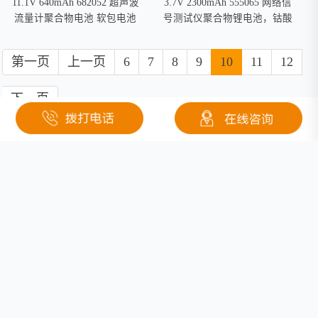
11.1V 640mAh 682052 超声波
3.7V 2300mAh 555065 网络信
流量计聚合物电池 软包电池
号测试仪聚合物锂电池，钴酸
锂材料
第一页
上一页
6
7
8
9
10
11
12
下一页
关于钜大
定制电池
按需定制
行业应用
固态电池
医疗
联系我们