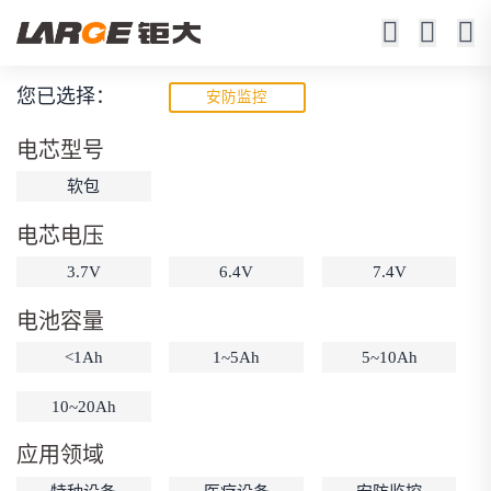
您已选择：
安防监控
聚合物锂电池
电芯型号
23年锂电池定制厂家
软包
电芯电压
3.7V
6.4V
7.4V
电池容量
<1Ah
1~5Ah
5~10Ah
动力锂电池
储能锂电池
磷酸铁锂电池
10~20Ah
18650锂电池
锂离子电池
聚合物锂电池
筛选
应用领域
12V锂电池
24V锂电池
36V锂电池
48V锂电池
按需定制
固态电池