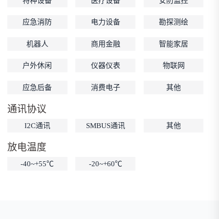
特种设备
医疗设备
安防监控
低温锂电池
防爆锂电池
智能锂电池
应急消防
电力设备
勘探测绘
宽温锂电池
机器人
商用金融
智能家居
户外休闲
仪器仪表
物联网
应急后备
消费电子
其他
通讯协议
I2C通讯
SMBUS通讯
其他
放电温度
-40~+55℃
-20~+60℃